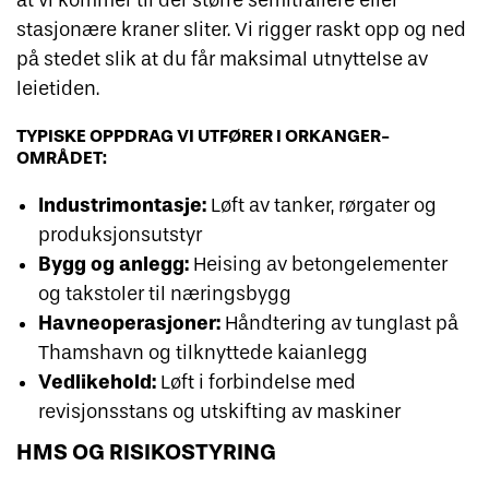
at vi kommer til der større semitrailere eller
stasjonære kraner sliter. Vi rigger raskt opp og ned
på stedet slik at du får maksimal utnyttelse av
leietiden.
TYPISKE OPPDRAG VI UTFØRER I ORKANGER-
OMRÅDET:
Industrimontasje:
Løft av tanker, rørgater og
produksjonsutstyr
Bygg og anlegg:
Heising av betongelementer
og takstoler til næringsbygg
Havneoperasjoner:
Håndtering av tunglast på
Thamshavn og tilknyttede kaianlegg
Vedlikehold:
Løft i forbindelse med
revisjonsstans og utskifting av maskiner
HMS OG RISIKOSTYRING