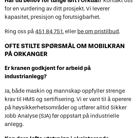
Har du behov for tunge løft i Orkdal?
Kontakt oss
for en vurdering av ditt prosjekt. Vi leverer
kapasitet, presisjon og forutsigbarhet.
Ring oss på
451 84 751
, eller
be om pristilbud
.
OFTE STILTE SPØRSMÅL OM MOBILKRAN
PÅ ORKANGER
Er kranen godkjent for arbeid på
industrianlegg?
Ja, både maskin og mannskap oppfyller strenge
krav til HMS og sertifisering. Vi er vant til å operere
på høysikkerhetsområder og utfører alltid Sikker
Jobb Analyse (SJA) før oppstart på industrielle
anlegg.